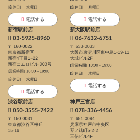
[定休日]
水曜日
[定休日]
月曜日
電話する
電話する
新宿駅前店
新大阪駅前店
03-5925-8960
06-7632-6751
〒 160-0022
〒 533-0033
東京都新宿区
大阪市東淀川区東中島1-19-11
新宿4丁目1−22
大城ビル2F
新宿コムロビル 903号
[営業時間]
10:00～19:00
[営業時間]
10:00～19:00
[定休日]
木曜日
[定休日]
水曜日
電話する
電話する
渋谷駅前店
神戸三宮店
050-3555-7422
078-336-4456
〒 150-0031
〒 651-0094
東京都渋谷区桜丘
兵庫県神戸市中央区
15-19
琴ノ緒町5-2-2
三信ビル4F