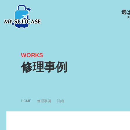
選
F
WORKS
サムソナイト
グローブ･トロッター
ルイ
修理事例
キャスター
Samsonite
GLOBE-TROTTER
LOUI
HOME
修理事例
詳細
アメリカンツーリスタ
エース
ー
ACE
R
AMERICANTOURISTER