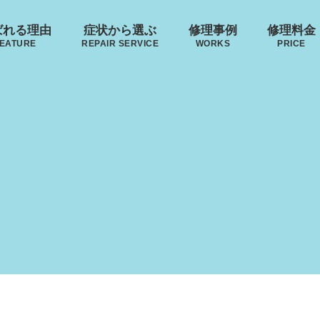
ばれる理由
症状から選ぶ
修理事例
修理料金
EATURE
REPAIR SERVICE
WORKS
PRICE
･ヴィトン
リモワ
トゥミ
ゼロハ
ボディーの
来店修理の流れ
ハンドルの
破損
S VUITTON
RIMOWA
TUMI
ZERO H
凹み･割れ等
故障
ローロー
無印良品
イノベーター
レジェ
AWROW
MUJI
INNOVATOR
LEAGE