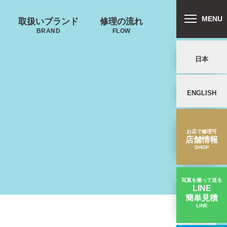
MENU
取扱いブランド
修理の流れ
BRAND
FLOW
日本
ENGLISH
リバートン
プロテカ
鍵･ファスナーの
郵送修理の流れ
キャスター・タ
ALLIBURTON
PROTECA
故障
イヤ
を交換したい
お店で修理可
店舗情報
SHOP
写真を撮って送る
LINE
簡単見積
ンドウォーカ
ノースフェイス
LINE
タイヤの外側のゴムが剥がれたキャスター交換｜無印良品スーツケース修理実績
ー
THE NORTH FACE
ND WALKER