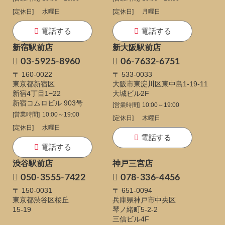
[定休日]
水曜日
[定休日]
月曜日
電話する
電話する
新宿駅前店
新大阪駅前店
03-5925-8960
06-7632-6751
〒 160-0022
〒 533-0033
東京都新宿区
大阪市東淀川区東中島1-19-11
新宿4丁目1−22
大城ビル2F
新宿コムロビル 903号
[営業時間]
10:00～19:00
[営業時間]
10:00～19:00
[定休日]
木曜日
[定休日]
水曜日
電話する
電話する
渋谷駅前店
神戸三宮店
050-3555-7422
078-336-4456
〒 150-0031
〒 651-0094
東京都渋谷区桜丘
兵庫県神戸市中央区
15-19
琴ノ緒町5-2-2
三信ビル4F