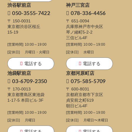
渋谷駅前店
神戸三宮店
050-3555-7422
078-336-4456
〒 150-0031
〒 651-0094
東京都渋谷区桜丘
兵庫県神戸市中央区
15-19
琴ノ緒町5-2-2
三信ビル4F
[営業時間]
10:00～19:00
[営業時間]
10:00～19:00
[定休日]
月曜日・火曜日
[定休日]
水曜日
電話する
電話する
池袋駅前店
京都河原町店
03-6709-2350
075-585-5709
〒 170-0013
〒 600-8031
東京都豊島区東池袋
京都府京都市下京区
1-17-5
本田ビル 3F
貞安前之町619
朝日ビル4F
[営業時間]
10:00～19:00
[営業時間]
10:00～19:00
[定休日]
月曜日
[定休日]
月曜日〜木曜日
電話する
電話する