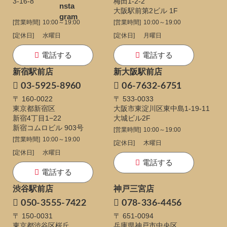
3-16-8
梅田1-2-2
大阪駅前第2ビル 1F
[営業時間]
10:00～19:00
[営業時間]
10:00～19:00
[定休日]
水曜日
[定休日]
月曜日
電話する
電話する
新宿駅前店
新大阪駅前店
03-5925-8960
06-7632-6751
〒 160-0022
〒 533-0033
東京都新宿区
大阪市東淀川区東中島1-19-11
新宿4丁目1−22
大城ビル2F
新宿コムロビル 903号
[営業時間]
10:00～19:00
[営業時間]
10:00～19:00
[定休日]
木曜日
[定休日]
水曜日
電話する
電話する
渋谷駅前店
神戸三宮店
050-3555-7422
078-336-4456
〒 150-0031
〒 651-0094
東京都渋谷区桜丘
兵庫県神戸市中央区