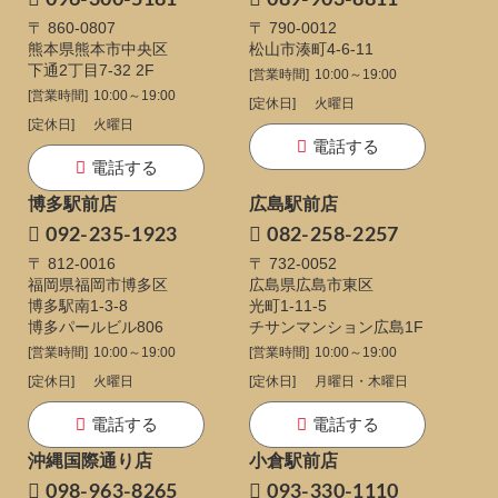
096-300-5181
089-903-8811
〒 860-0807
〒 790-0012
熊本県熊本市中央区
松山市湊町4-6-11
下通
2丁目7-32 2F
[営業時間]
10:00～19:00
[営業時間]
10:00～19:00
[定休日]
火曜日
[定休日]
火曜日
電話する
電話する
博多駅前店
広島駅前店
092-235-1923
082-258-2257
〒 812-0016
〒 732-0052
福岡県福岡市博多区
広島県広島市東区
博多駅南1-3-8
光町1-11-5
博多パールビル806
チサンマンション広島1F
[営業時間]
10:00～19:00
[営業時間]
10:00～19:00
[定休日]
火曜日
[定休日]
月曜日・木曜日
電話する
電話する
沖縄国際通り店
小倉駅前店
098-963-8265
093-330-1110