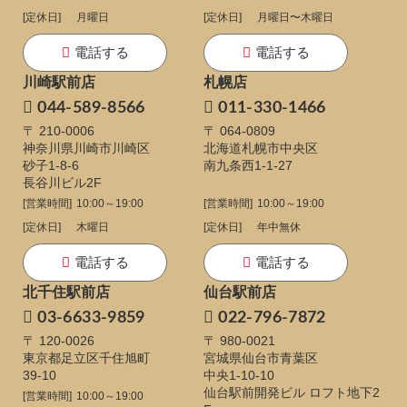
[定休日]
月曜日
[定休日]
月曜日〜木曜日
電話する
電話する
川崎駅前店
札幌店
044-589-8566
011-330-1466
〒 210-0006
〒 064-0809
神奈川県川崎市川崎区
北海道札幌市中央区
砂子1-8-6
南九条西1-1-27
長谷川ビル2F
[営業時間]
10:00～19:00
[営業時間]
10:00～19:00
[定休日]
木曜日
[定休日]
年中無休
電話する
電話する
北千住駅前店
仙台駅前店
03-6633-9859
022-796-7872
〒 120-0026
〒 980-0021
東京都足立区千住旭町
宮城県仙台市青葉区
39-10
中央1-10-10
仙台駅前開発ビル ロフト地下2
[営業時間]
10:00～19:00