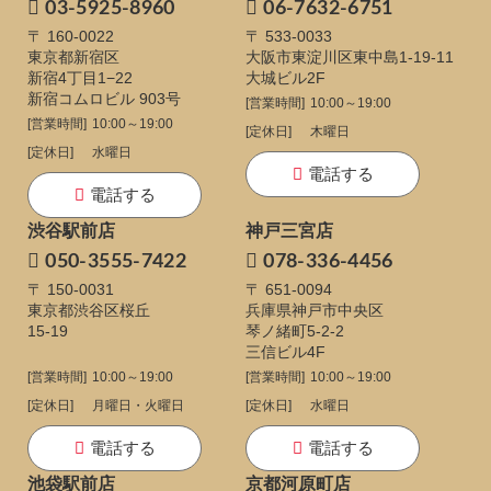
03-5925-8960
06-7632-6751
〒 160-0022
〒 533-0033
東京都新宿区
大阪市東淀川区東中島1-19-11
新宿4丁目1−22
大城ビル2F
新宿コムロビル 903号
[営業時間]
10:00～19:00
[営業時間]
10:00～19:00
[定休日]
木曜日
[定休日]
水曜日
電話する
電話する
渋谷駅前店
神戸三宮店
050-3555-7422
078-336-4456
〒 150-0031
〒 651-0094
東京都渋谷区桜丘
兵庫県神戸市中央区
15-19
琴ノ緒町5-2-2
三信ビル4F
[営業時間]
10:00～19:00
[営業時間]
10:00～19:00
[定休日]
月曜日・火曜日
[定休日]
水曜日
電話する
電話する
池袋駅前店
京都河原町店