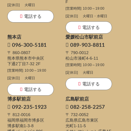
F
[定休日]
火曜日
[営業時間]
10:00～19:00
電話する
[定休日]
火曜日・水曜日
電話する
熊本店
愛媛松山市駅前店
096-300-5181
089-903-8811
〒 860-0807
〒 790-0012
熊本県熊本市中央区
松山市湊町4-6-11
下通
2丁目7-32 2F
[営業時間]
10:00～19:00
[営業時間]
10:00～19:00
[定休日]
火曜日
[定休日]
火曜日
電話する
電話する
博多駅前店
広島駅前店
092-235-1923
082-258-2257
〒 812-0016
〒 732-0052
福岡県福岡市博多区
広島県広島市東区
博多駅南1-3-8
光町1-11-5