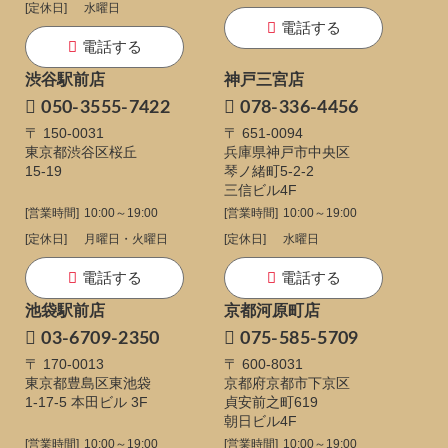
[定休日]
水曜日
電話する
電話する
渋谷駅前店
神戸三宮店
050-3555-7422
078-336-4456
〒 150-0031
〒 651-0094
東京都渋谷区桜丘
兵庫県神戸市中央区
15-19
琴ノ緒町5-2-2
三信ビル4F
[営業時間]
10:00～19:00
[営業時間]
10:00～19:00
[定休日]
月曜日・火曜日
[定休日]
水曜日
電話する
電話する
池袋駅前店
京都河原町店
03-6709-2350
075-585-5709
〒 170-0013
〒 600-8031
東京都豊島区東池袋
京都府京都市下京区
1-17-5
本田ビル 3F
貞安前之町619
朝日ビル4F
[営業時間]
10:00～19:00
[営業時間]
10:00～19:00