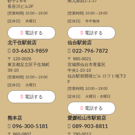
砂子1-8-6
南九条西1-1-27
長谷川ビル2F
[営業時間]
10:00～19:00
[営業時間]
10:00～19:00
[定休日]
木曜日
[定休日]
年中無休
電話する
電話する
北千住駅前店
仙台駅前店
03-6633-9859
022-796-7872
〒 120-0026
〒 980-0021
東京都足立区千住旭町
宮城県仙台市青葉区
39-10
中央1-10-10
仙台駅前開発ビル ロフト地下2
[営業時間]
10:00～19:00
F
[定休日]
火曜日
[営業時間]
10:00～19:00
電話する
[定休日]
火曜日・水曜日
電話する
熊本店
愛媛松山市駅前店
096-300-5181
089-903-8811
〒 860-0807
〒 790-0012