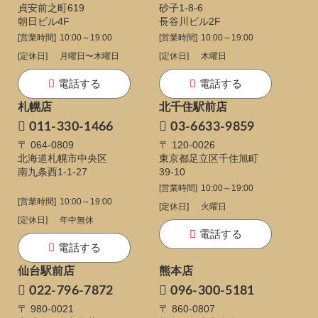
貞安前之町619
砂子1-8-6
朝日ビル4F
長谷川ビル2F
[営業時間]
10:00～19:00
[営業時間]
10:00～19:00
[定休日]
月曜日〜木曜日
[定休日]
木曜日
電話する
電話する
札幌店
北千住駅前店
011-330-1466
03-6633-9859
〒 064-0809
〒 120-0026
北海道札幌市中央区
東京都足立区千住旭町
南九条西1-1-27
39-10
[営業時間]
10:00～19:00
[営業時間]
10:00～19:00
[定休日]
火曜日
[定休日]
年中無休
電話する
電話する
仙台駅前店
熊本店
022-796-7872
096-300-5181
〒 980-0021
〒 860-0807