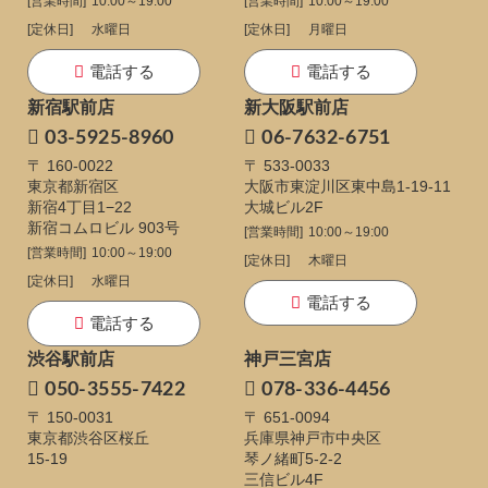
[営業時間]
10:00～19:00
[営業時間]
10:00～19:00
[定休日]
水曜日
[定休日]
月曜日
電話する
電話する
新宿駅前店
新大阪駅前店
03-5925-8960
06-7632-6751
〒 160-0022
〒 533-0033
東京都新宿区
大阪市東淀川区東中島1-19-11
新宿4丁目1−22
大城ビル2F
新宿コムロビル 903号
[営業時間]
10:00～19:00
[営業時間]
10:00～19:00
[定休日]
木曜日
[定休日]
水曜日
電話する
電話する
渋谷駅前店
神戸三宮店
050-3555-7422
078-336-4456
〒 150-0031
〒 651-0094
東京都渋谷区桜丘
兵庫県神戸市中央区
15-19
琴ノ緒町5-2-2
三信ビル4F