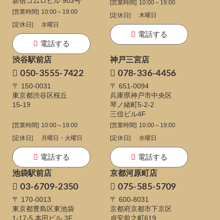
新宿コムロビル 903号
[営業時間]
10:00～19:00
[営業時間]
10:00～19:00
[定休日]
木曜日
[定休日]
水曜日
電話する
電話する
渋谷駅前店
神戸三宮店
050-3555-7422
078-336-4456
〒 150-0031
〒 651-0094
東京都渋谷区桜丘
兵庫県神戸市中央区
15-19
琴ノ緒町5-2-2
三信ビル4F
[営業時間]
10:00～19:00
[営業時間]
10:00～19:00
[定休日]
月曜日・火曜日
[定休日]
水曜日
電話する
電話する
池袋駅前店
京都河原町店
03-6709-2350
075-585-5709
〒 170-0013
〒 600-8031
東京都豊島区東池袋
京都府京都市下京区
1-17-5
本田ビル 3F
貞安前之町619