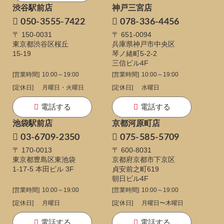
渋谷駅前店
神戸三宮店
050-3555-7422
078-336-4456
〒 150-0031
〒 651-0094
東京都渋谷区桜丘
兵庫県神戸市中央区
15-19
琴ノ緒町5-2-2
三信ビル4F
[営業時間]
10:00～19:00
[営業時間]
10:00～19:00
[定休日]
月曜日・火曜日
[定休日]
水曜日
電話する
電話する
池袋駅前店
京都河原町店
03-6709-2350
075-585-5709
〒 170-0013
〒 600-8031
東京都豊島区東池袋
京都府京都市下京区
1-17-5
本田ビル 3F
貞安前之町619
朝日ビル4F
[営業時間]
10:00～19:00
[営業時間]
10:00～19:00
[定休日]
月曜日
[定休日]
月曜日〜木曜日
電話する
電話する