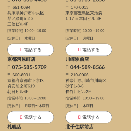
078-336-4456
03-6709-2350
〒 651-0094
〒 170-0013
兵庫県神戸市中央区
東京都豊島区東池袋
琴ノ緒町5-2-2
1-17-5
本田ビル 3F
三信ビル4F
[営業時間]
10:00～19:00
[営業時間]
10:00～19:00
[定休日]
水曜日
[定休日]
月曜日
電話する
電話する
京都河原町店
川崎駅前店
075-585-5709
044-589-8566
〒 600-8031
〒 210-0006
京都府京都市下京区
神奈川県川崎市川崎区
貞安前之町619
砂子1-8-6
朝日ビル4F
長谷川ビル2F
[営業時間]
10:00～19:00
[営業時間]
10:00～19:00
[定休日]
月曜日〜木曜日
[定休日]
木曜日
電話する
電話する
札幌店
北千住駅前店