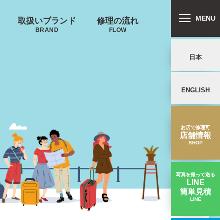
MENU
取扱いブランド
修理の流れ
BRAND
FLOW
日本
ENGLISH
リバートン
プロテカ
鍵･ファスナーの
郵送修理の流れ
キャスター・タ
ALLIBURTON
PROTECA
故障
イヤ
を交換したい
お店で修理可
店舗情報
SHOP
写真を撮って送る
LINE
簡単見積
ンドウォーカ
ノースフェイス
LINE
して音がうるさい後輪キャスター交換｜RIMOWAトパーズスーツケース修理実績
ー
THE NORTH FACE
ND WALKER