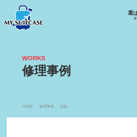
選
F
WORKS
サムソナイト
グローブ･トロッター
ルイ
修理事例
キャスター
Samsonite
GLOBE-TROTTER
LOUI
HOME
修理事例
詳細
アメリカンツーリスタ
エース
ー
ACE
R
AMERICANTOURISTER