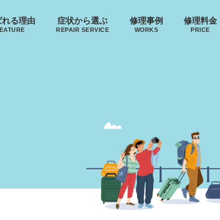
ばれる理由
症状から選ぶ
修理事例
修理料金
EATURE
REPAIR SERVICE
WORKS
PRICE
･ヴィトン
リモワ
トゥミ
ゼロハ
ボディーの
来店修理の流れ
ハンドルの
破損
S VUITTON
RIMOWA
TUMI
ZERO H
凹み･割れ等
故障
ローロー
無印良品
イノベーター
レジェ
タイヤが摩耗
AWROW
MUJI
INNOVATOR
LEAGE