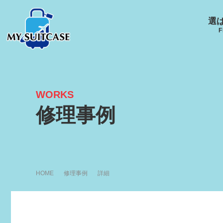
選
F
WORKS
サムソナイト
グローブ･トロッター
ルイ
修理事例
キャスター
Samsonite
GLOBE-TROTTER
LOUI
エース
ACE
HOME
修理事例
詳細
アメリカンツーリスタ
ー
R
AMERICANTOURISTER