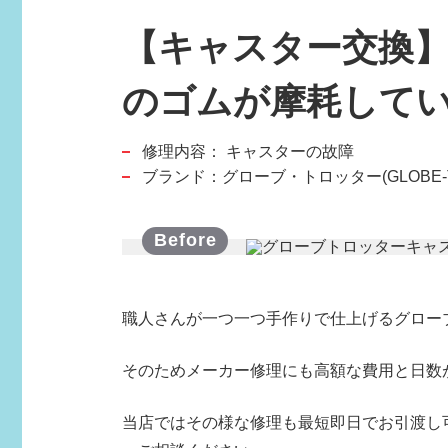
【キャスター交換】
スポーツブランド
のゴムが摩耗している
SPORTS BRAND
修理内容：
キャスターの故障
ブランド：グローブ・トロッター(GLOBE-T
職人さんが一つ一つ手作りで仕上げるグロー
そのためメーカー修理にも高額な費用と日数
当店ではその様な修理も最短即日でお引渡し