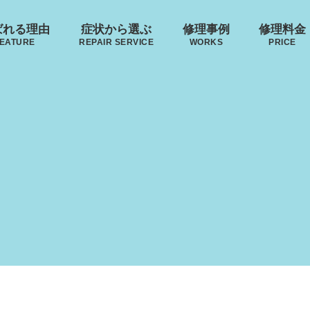
ばれる理由
症状から選ぶ
修理事例
修理料金
EATURE
REPAIR SERVICE
WORKS
PRICE
来店修理の流れ
･ヴィトン
リモワ
トゥミ
ゼロハ
ボディーの
ハンドルの
破損
S VUITTON
RIMOWA
TUMI
ZERO H
凹み･割れ等
故障
イノベーター
レジェ
INNOVATOR
LEAGE
ローロー
無印良品
AWROW
MUJI