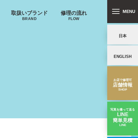
MENU
取扱いブランド
修理の流れ
BRAND
FLOW
日本
ENGLISH
郵送修理の流れ
リバートン
プロテカ
鍵･ファスナーの
キャスター・タ
ALLIBURTON
PROTECA
故障
イヤ
を交換したい
お店で修理可
店舗情報
SHOP
ンドウォーカ
ー
ND WALKER
写真を撮って送る
LINE
簡単見積
ノースフェイス
LINE
【キャスター交換】タイヤのゴムが摩耗している｜グローブトロッター修理実績
THE NORTH FACE