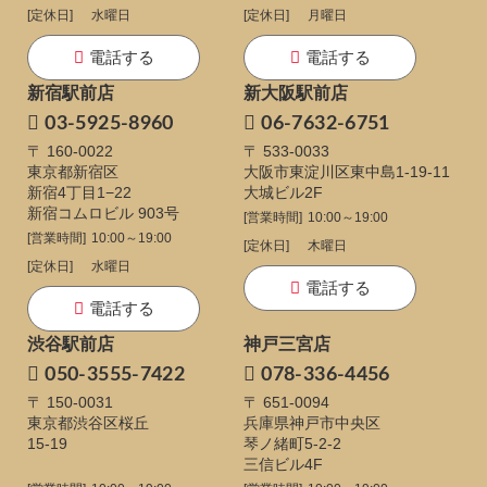
[定休日]
水曜日
[定休日]
月曜日
電話する
電話する
新宿駅前店
新大阪駅前店
03-5925-8960
06-7632-6751
〒 160-0022
〒 533-0033
東京都新宿区
大阪市東淀川区東中島1-19-11
新宿4丁目1−22
大城ビル2F
新宿コムロビル 903号
[営業時間]
10:00～19:00
[営業時間]
10:00～19:00
[定休日]
木曜日
[定休日]
水曜日
電話する
電話する
渋谷駅前店
神戸三宮店
050-3555-7422
078-336-4456
〒 150-0031
〒 651-0094
東京都渋谷区桜丘
兵庫県神戸市中央区
15-19
琴ノ緒町5-2-2
三信ビル4F