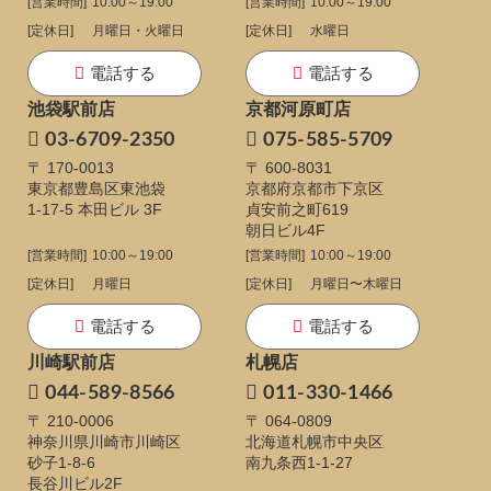
[営業時間]
10:00～19:00
[営業時間]
10:00～19:00
[定休日]
月曜日・火曜日
[定休日]
水曜日
電話する
電話する
池袋駅前店
京都河原町店
03-6709-2350
075-585-5709
〒 170-0013
〒 600-8031
東京都豊島区東池袋
京都府京都市下京区
1-17-5
本田ビル 3F
貞安前之町619
朝日ビル4F
[営業時間]
10:00～19:00
[営業時間]
10:00～19:00
[定休日]
月曜日
[定休日]
月曜日〜木曜日
電話する
電話する
川崎駅前店
札幌店
044-589-8566
011-330-1466
〒 210-0006
〒 064-0809
神奈川県川崎市川崎区
北海道札幌市中央区
砂子1-8-6
南九条西1-1-27
長谷川ビル2F