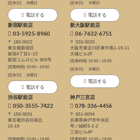
[定休日]
水曜日
[定休日]
月曜日
電話する
電話する
新宿駅前店
新大阪駅前店
03-5925-8960
06-7632-6751
〒 160-0022
〒 533-0033
東京都新宿区
大阪市東淀川区東中島1-19-11
新宿4丁目1−22
大城ビル2F
新宿コムロビル 903号
[営業時間]
10:00～19:00
[営業時間]
10:00～19:00
[定休日]
木曜日
[定休日]
水曜日
電話する
電話する
渋谷駅前店
神戸三宮店
050-3555-7422
078-336-4456
〒 150-0031
〒 651-0094
東京都渋谷区桜丘
兵庫県神戸市中央区
15-19
琴ノ緒町5-2-2
三信ビル4F
[営業時間]
10:00～19:00
[営業時間]
10:00～19:00