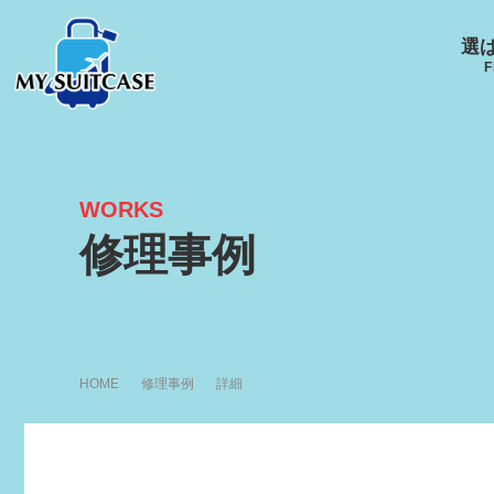
選
F
WORKS
サムソナイト
グローブ･トロッター
ルイ
修理事例
キャスター
Samsonite
GLOBE-TROTTER
LOUI
HOME
修理事例
詳細
アメリカンツーリスタ
エース
ー
ACE
R
AMERICANTOURISTER