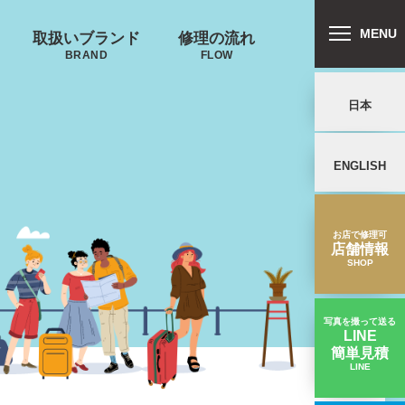
MENU
取扱いブランド
修理の流れ
BRAND
FLOW
日本
ENGLISH
リバートン
プロテカ
鍵･ファスナーの
キャスター・タ
ALLIBURTON
PROTECA
故障
イヤ
を交換したい
お店で修理可
店舗情報
SHOP
写真を撮って送る
LINE
簡単見積
ンドウォーカ
ノースフェイス
LINE
タイヤがボロボロ｜SUNCOスーツケース修理実績
ー
THE NORTH FACE
ND WALKER