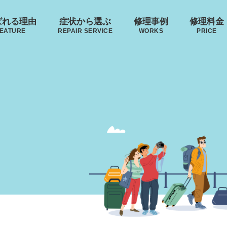
ばれる理由
症状から選ぶ
修理事例
修理料金
EATURE
REPAIR SERVICE
WORKS
PRICE
来店修理の流れ
郵送修理の流れ
･ヴィトン
リモワ
トゥミ
ゼロハ
ボディーの
ハンドルの
破損
S VUITTON
RIMOWA
TUMI
ZERO H
凹み･割れ等
故障
ローロー
無印良品
イノベーター
レジェ
AWROW
MUJI
INNOVATOR
LEAGE