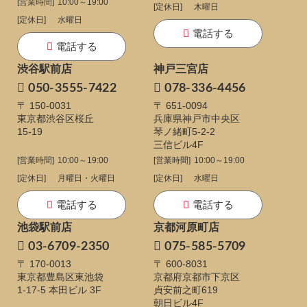
[営業時間]
10:00～19:00
[定休日]
木曜日
[定休日]
水曜日
電話する
電話する
渋谷駅前店
神戸三宮店
050-3555-7422
078-336-4456
〒 150-0031
〒 651-0094
東京都渋谷区桜丘
兵庫県神戸市中央区
15-19
琴ノ緒町5-2-2
三信ビル4F
[営業時間]
10:00～19:00
[営業時間]
10:00～19:00
[定休日]
月曜日・火曜日
[定休日]
水曜日
電話する
電話する
池袋駅前店
京都河原町店
03-6709-2350
075-585-5709
〒 170-0013
〒 600-8031
東京都豊島区東池袋
京都府京都市下京区
1-17-5
本田ビル 3F
貞安前之町619
朝日ビル4F