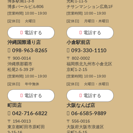
博多駅南1-3-8
光町1-11-5
博多パールビル806
チサンマンション広島1F
[営業時間]
10:00～19:00
[営業時間]
10:00～19:00
[定休日]
火曜日
[定休日]
月曜日・木曜日
電話する
電話する
沖縄国際通り店
小倉駅前店
098-963-8265
093-330-1110
〒 900-0014
〒 802-0002
沖縄県那覇市
福岡県北九州市小倉北区
松尾2-5-39 2F
京町1-2-15
[営業時間]
10:00～19:00
[営業時間]
10:00～19:00
[定休日]
年中無休
[定休日]
火曜日・水曜日
電話する
電話する
町田店
大阪なんば店
042-716-6822
06-6585-9889
〒 194-0013
〒 556-0016
東京都町田市原町田
大阪府大阪市浪速区
3-15-16
元町1-5-15