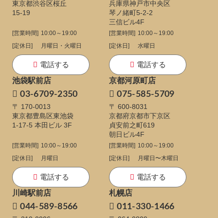
東京都渋谷区桜丘
兵庫県神戸市中央区
15-19
琴ノ緒町5-2-2
三信ビル4F
[営業時間]
10:00～19:00
[営業時間]
10:00～19:00
[定休日]
月曜日・火曜日
[定休日]
水曜日
電話する
電話する
池袋駅前店
京都河原町店
03-6709-2350
075-585-5709
〒 170-0013
〒 600-8031
東京都豊島区東池袋
京都府京都市下京区
1-17-5
本田ビル 3F
貞安前之町619
朝日ビル4F
[営業時間]
10:00～19:00
[営業時間]
10:00～19:00
[定休日]
月曜日
[定休日]
月曜日〜木曜日
電話する
電話する
川崎駅前店
札幌店
044-589-8566
011-330-1466