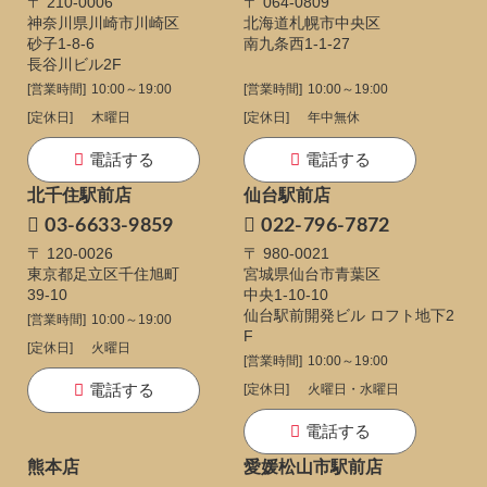
〒 210-0006
〒 064-0809
神奈川県川崎市川崎区
北海道札幌市中央区
砂子1-8-6
南九条西1-1-27
長谷川ビル2F
[営業時間]
10:00～19:00
[営業時間]
10:00～19:00
[定休日]
木曜日
[定休日]
年中無休
電話する
電話する
北千住駅前店
仙台駅前店
03-6633-9859
022-796-7872
〒 120-0026
〒 980-0021
東京都足立区千住旭町
宮城県仙台市青葉区
39-10
中央1-10-10
仙台駅前開発ビル ロフト地下2
[営業時間]
10:00～19:00
F
[定休日]
火曜日
[営業時間]
10:00～19:00
電話する
[定休日]
火曜日・水曜日
電話する
熊本店
愛媛松山市駅前店