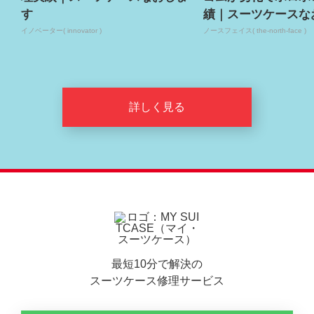
す
績｜スーツケースな
イノベーター( innovator )
ノースフェイス( the-north-face )
詳しく見る
最短10分で解決の
スーツケース修理サービス