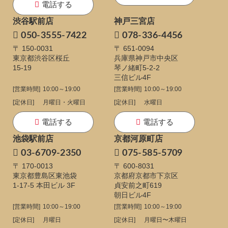
電話する
渋谷駅前店
神戸三宮店
050-3555-7422
078-336-4456
〒 150-0031
〒 651-0094
東京都渋谷区桜丘
兵庫県神戸市中央区
15-19
琴ノ緒町5-2-2
三信ビル4F
[営業時間]
10:00～19:00
[営業時間]
10:00～19:00
[定休日]
月曜日・火曜日
[定休日]
水曜日
電話する
電話する
池袋駅前店
京都河原町店
03-6709-2350
075-585-5709
〒 170-0013
〒 600-8031
東京都豊島区東池袋
京都府京都市下京区
1-17-5
本田ビル 3F
貞安前之町619
朝日ビル4F
[営業時間]
10:00～19:00
[営業時間]
10:00～19:00
[定休日]
月曜日
[定休日]
月曜日〜木曜日