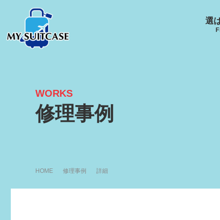
選
F
WORKS
サムソナイト
グローブ･トロッター
ルイ
修理事例
キャスター
Samsonite
GLOBE-TROTTER
LOUI
HOME
修理事例
詳細
アメリカンツーリスタ
エース
ー
ACE
R
AMERICANTOURISTER