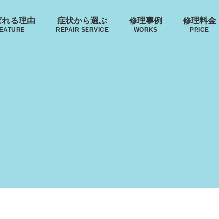
ばれる理由
症状から選ぶ
修理事例
修理料金
EATURE
REPAIR SERVICE
WORKS
PRICE
来店修理の流れ
･ヴィトン
リモワ
トゥミ
ゼロハ
ボディーの
ハンドルの
郵送修理の流れ
破損
S VUITTON
RIMOWA
TUMI
ZERO H
凹み･割れ等
故障
ローロー
無印良品
イノベーター
レジェ
AWROW
MUJI
INNOVATOR
LEAGE