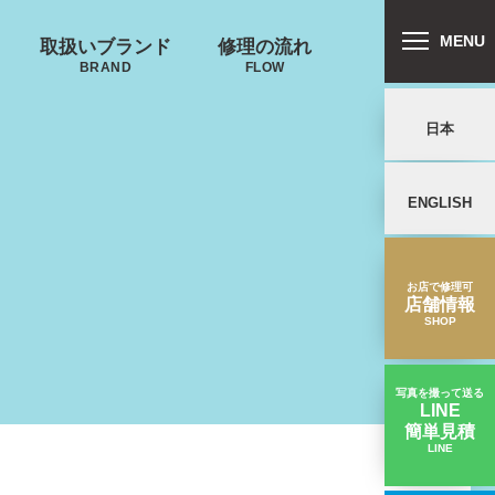
MENU
取扱いブランド
修理の流れ
BRAND
FLOW
日本
ENGLISH
リバートン
プロテカ
鍵･ファスナーの
キャスター・タ
ALLIBURTON
PROTECA
故障
イヤ
を交換したい
お店で修理可
店舗情報
SHOP
写真を撮って送る
LINE
簡単見積
ンドウォーカ
ノースフェイス
LINE
タイヤのゴム部分が割れた｜ゼロハリバートンスーツケース修理実績
ー
THE NORTH FACE
ND WALKER