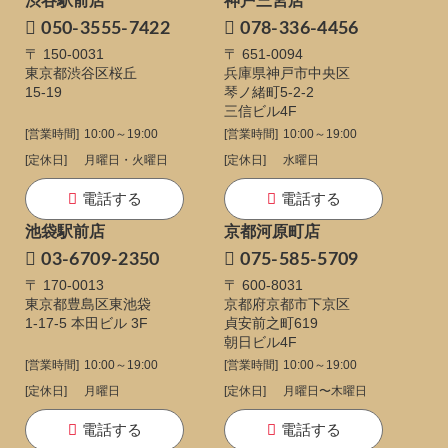
渋谷駅前店
神戸三宮店
050-3555-7422
078-336-4456
〒 150-0031
〒 651-0094
東京都渋谷区桜丘
兵庫県神戸市中央区
15-19
琴ノ緒町5-2-2
三信ビル4F
[営業時間]
10:00～19:00
[営業時間]
10:00～19:00
[定休日]
月曜日・火曜日
[定休日]
水曜日
電話する
電話する
池袋駅前店
京都河原町店
03-6709-2350
075-585-5709
〒 170-0013
〒 600-8031
東京都豊島区東池袋
京都府京都市下京区
1-17-5
本田ビル 3F
貞安前之町619
朝日ビル4F
[営業時間]
10:00～19:00
[営業時間]
10:00～19:00
[定休日]
月曜日
[定休日]
月曜日〜木曜日
電話する
電話する