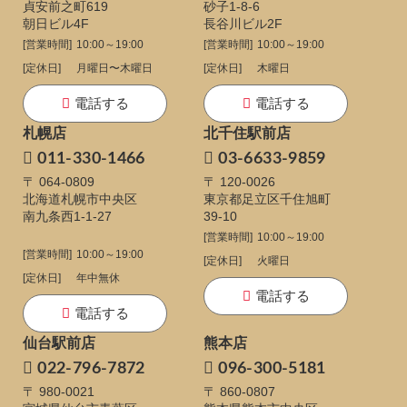
貞安前之町619
砂子1-8-6
朝日ビル4F
長谷川ビル2F
[営業時間]
10:00～19:00
[営業時間]
10:00～19:00
[定休日]
月曜日〜木曜日
[定休日]
木曜日
電話する
電話する
札幌店
北千住駅前店
011-330-1466
03-6633-9859
〒 064-0809
〒 120-0026
北海道札幌市中央区
東京都足立区千住旭町
南九条西1-1-27
39-10
[営業時間]
10:00～19:00
[営業時間]
10:00～19:00
[定休日]
火曜日
[定休日]
年中無休
電話する
電話する
仙台駅前店
熊本店
022-796-7872
096-300-5181
〒 980-0021
〒 860-0807