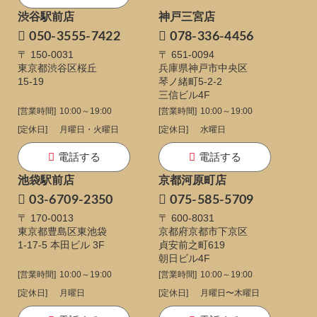
渋谷駅前店
神戸三宮店
050-3555-7422
078-336-4456
〒 150-0031
〒 651-0094
東京都渋谷区桜丘
兵庫県神戸市中央区
15-19
琴ノ緒町5-2-2
三信ビル4F
[営業時間]
10:00～19:00
[営業時間]
10:00～19:00
[定休日]
月曜日・火曜日
[定休日]
水曜日
電話する
電話する
池袋駅前店
京都河原町店
03-6709-2350
075-585-5709
〒 170-0013
〒 600-8031
東京都豊島区東池袋
京都府京都市下京区
1-17-5
本田ビル 3F
貞安前之町619
朝日ビル4F
[営業時間]
10:00～19:00
[営業時間]
10:00～19:00
[定休日]
月曜日
[定休日]
月曜日〜木曜日