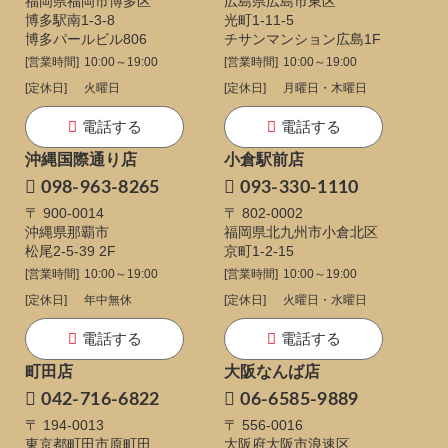
福岡県福岡市博多区
広島県広島市東区
博多駅南1-3-8
光町1-11-5
博多パールビル806
チサンマンション広島1F
[営業時間]
10:00～19:00
[営業時間]
10:00～19:00
[定休日]
火曜日
[定休日]
月曜日・木曜日
電話する
電話する
沖縄国際通り店
小倉駅前店
098-963-8265
093-330-1110
〒 900-0014
〒 802-0002
沖縄県那覇市
福岡県北九州市小倉北区
松尾2-5-39 2F
京町1-2-15
[営業時間]
10:00～19:00
[営業時間]
10:00～19:00
[定休日]
年中無休
[定休日]
火曜日・水曜日
電話する
電話する
町田店
大阪なんば店
042-716-6822
06-6585-9889
〒 194-0013
〒 556-0016
東京都町田市原町田
大阪府大阪市浪速区