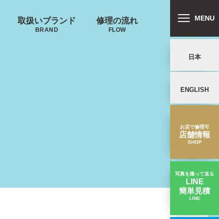
MENU
取扱いブランド
修理の流れ
BRAND
FLOW
日本
ENGLISH
リバートン
プロテカ
鍵･ファスナーの
郵送修理の流れ
キャスター・タ
ALLIBURTON
PROTECA
故障
イヤ
を交換したい
お店で修理可
店舗情報
SHOP
ンドウォーカ
ー
ND WALKER
写真を撮って送る
LINE
簡単見積
ノースフェイス
LINE
タイヤが擦り減った｜楽器用スーツケース修理実績
THE NORTH FACE