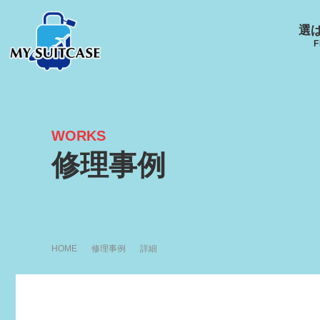
選
F
WORKS
サムソナイト
グローブ･トロッター
ルイ
修理事例
キャスター
Samsonite
GLOBE-TROTTER
LOUI
アメリカンツーリスタ
ー
HOME
修理事例
詳細
AMERICANTOURISTER
エース
ACE
R