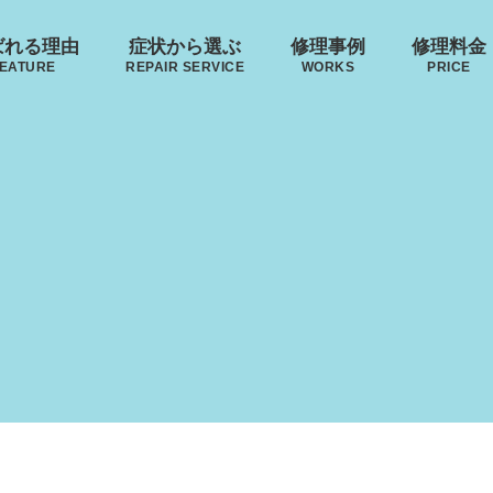
ばれる理由
症状から選ぶ
修理事例
修理料金
EATURE
REPAIR SERVICE
WORKS
PRICE
来店修理の流れ
･ヴィトン
リモワ
トゥミ
ゼロハ
ボディーの
ハンドルの
破損
S VUITTON
RIMOWA
TUMI
ZERO H
凹み･割れ等
故障
レジェ
LEAGE
ローロー
無印良品
イノベーター
AWROW
MUJI
INNOVATOR