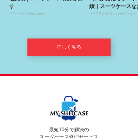
す
績｜スーツケースな
イノベーター( innovator )
ノースフェイス( the-north-face )
詳しく見る
最短10分で解決の
スーツケース修理サービス