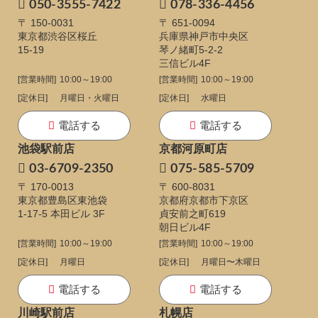
050-3555-7422
078-336-4456
〒 150-0031
〒 651-0094
東京都渋谷区桜丘
兵庫県神戸市中央区
15-19
琴ノ緒町5-2-2
三信ビル4F
[営業時間]
10:00～19:00
[営業時間]
10:00～19:00
[定休日]
月曜日・火曜日
[定休日]
水曜日
電話する
電話する
池袋駅前店
京都河原町店
03-6709-2350
075-585-5709
〒 170-0013
〒 600-8031
東京都豊島区東池袋
京都府京都市下京区
1-17-5
本田ビル 3F
貞安前之町619
朝日ビル4F
[営業時間]
10:00～19:00
[営業時間]
10:00～19:00
[定休日]
月曜日
[定休日]
月曜日〜木曜日
電話する
電話する
川崎駅前店
札幌店