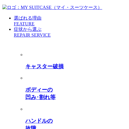
選ばれる理由
FEATURE
症状から選ぶ
REPAIR SERVICE
キャスター破損
ボディーの
凹み･割れ等
ハンドルの
故障