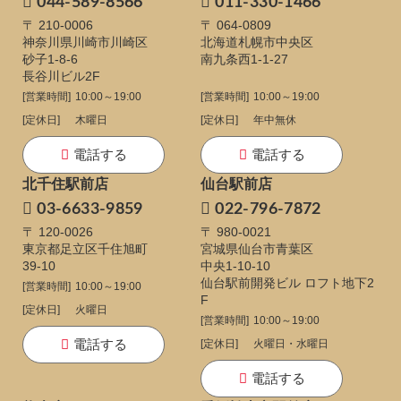
044-589-8566
011-330-1466
〒 210-0006
〒 064-0809
神奈川県川崎市川崎区
北海道札幌市中央区
砂子1-8-6
南九条西1-1-27
長谷川ビル2F
[営業時間]
10:00～19:00
[営業時間]
10:00～19:00
[定休日]
木曜日
[定休日]
年中無休
電話する
電話する
北千住駅前店
仙台駅前店
03-6633-9859
022-796-7872
〒 120-0026
〒 980-0021
東京都足立区千住旭町
宮城県仙台市青葉区
39-10
中央1-10-10
仙台駅前開発ビル ロフト地下2
[営業時間]
10:00～19:00
F
[定休日]
火曜日
[営業時間]
10:00～19:00
電話する
[定休日]
火曜日・水曜日
電話する