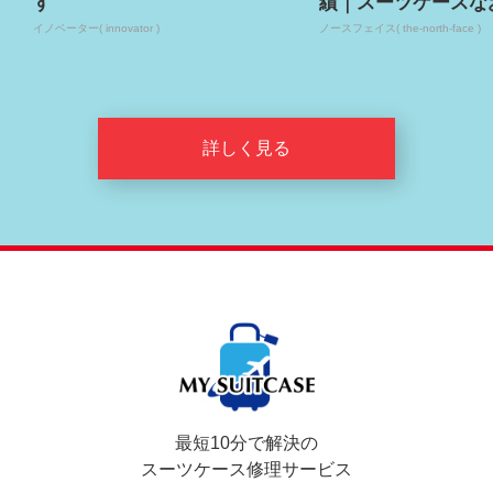
す
績｜スーツケースな
イノベーター( innovator )
ノースフェイス( the-north-face )
詳しく見る
最短10分で解決の
スーツケース修理サービス