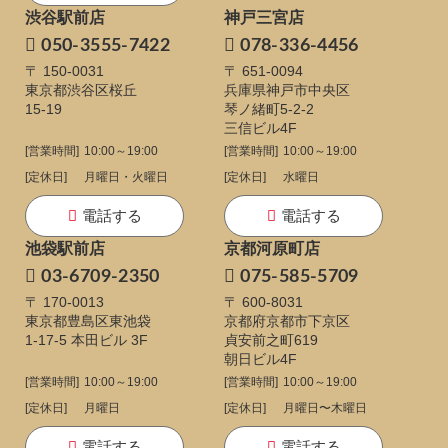
渋谷駅前店
神戸三宮店
050-3555-7422
078-336-4456
〒 150-0031
〒 651-0094
東京都渋谷区桜丘
兵庫県神戸市中央区
15-19
琴ノ緒町5-2-2
三信ビル4F
[営業時間]
10:00～19:00
[営業時間]
10:00～19:00
[定休日]
月曜日・火曜日
[定休日]
水曜日
電話する
電話する
池袋駅前店
京都河原町店
03-6709-2350
075-585-5709
〒 170-0013
〒 600-8031
東京都豊島区東池袋
京都府京都市下京区
1-17-5
本田ビル 3F
貞安前之町619
朝日ビル4F
[営業時間]
10:00～19:00
[営業時間]
10:00～19:00
[定休日]
月曜日
[定休日]
月曜日〜木曜日
電話する
電話する