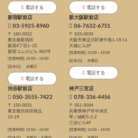
電話する
電話する
新宿駅前店
新大阪駅前店
03-5925-8960
06-7632-6751
〒 160-0022
〒 533-0033
東京都新宿区
大阪市東淀川区東中島1-19-11
新宿4丁目1−22
大城ビル2F
新宿コムロビル 903号
[営業時間]
10:00～19:00
[営業時間]
10:00～19:00
[定休日]
木曜日
[定休日]
水曜日
電話する
電話する
渋谷駅前店
神戸三宮店
050-3555-7422
078-336-4456
〒 150-0031
〒 651-0094
東京都渋谷区桜丘
兵庫県神戸市中央区
15-19
琴ノ緒町5-2-2
三信ビル4F
[営業時間]
10:00～19:00
[営業時間]
10:00～19:00
[定休日]
月曜日・火曜日
[定休日]
水曜日