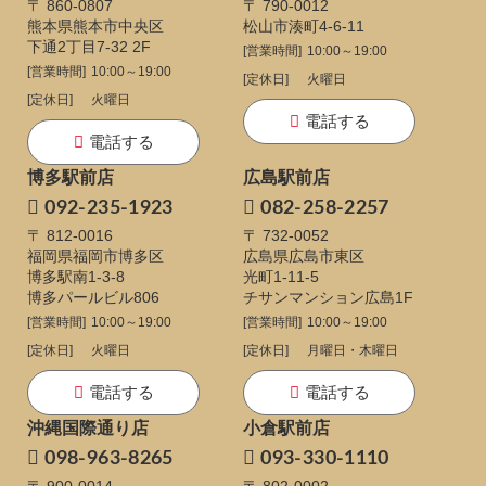
〒 860-0807
〒 790-0012
熊本県熊本市中央区
松山市湊町4-6-11
下通
2丁目7-32 2F
[営業時間]
10:00～19:00
[営業時間]
10:00～19:00
[定休日]
火曜日
[定休日]
火曜日
電話する
電話する
博多駅前店
広島駅前店
092-235-1923
082-258-2257
〒 812-0016
〒 732-0052
福岡県福岡市博多区
広島県広島市東区
博多駅南1-3-8
光町1-11-5
博多パールビル806
チサンマンション広島1F
[営業時間]
10:00～19:00
[営業時間]
10:00～19:00
[定休日]
火曜日
[定休日]
月曜日・木曜日
電話する
電話する
沖縄国際通り店
小倉駅前店
098-963-8265
093-330-1110
〒 900-0014
〒 802-0002