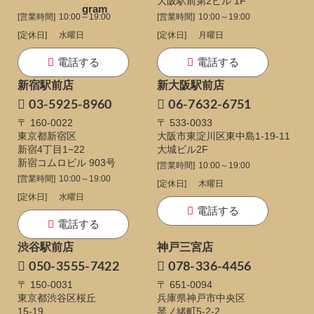
大阪駅前第2ビル 1F
[営業時間]
10:00～19:00
[営業時間]
10:00～19:00
[定休日]
水曜日
[定休日]
月曜日
電話する
電話する
新宿駅前店
新大阪駅前店
03-5925-8960
06-7632-6751
〒 160-0022
〒 533-0033
東京都新宿区
大阪市東淀川区東中島1-19-11
新宿4丁目1−22
大城ビル2F
新宿コムロビル 903号
[営業時間]
10:00～19:00
[営業時間]
10:00～19:00
[定休日]
木曜日
[定休日]
水曜日
電話する
電話する
渋谷駅前店
神戸三宮店
050-3555-7422
078-336-4456
〒 150-0031
〒 651-0094
東京都渋谷区桜丘
兵庫県神戸市中央区
15-19
琴ノ緒町5-2-2