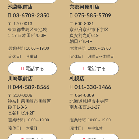
池袋駅前店
京都河原町店
03-6709-2350
075-585-5709
〒 170-0013
〒 600-8031
東京都豊島区東池袋
京都府京都市下京区
1-17-5
本田ビル 3F
貞安前之町619
朝日ビル4F
[営業時間]
10:00～19:00
[営業時間]
10:00～19:00
[定休日]
月曜日
[定休日]
月曜日〜木曜日
電話する
電話する
川崎駅前店
札幌店
044-589-8566
011-330-1466
〒 210-0006
〒 064-0809
神奈川県川崎市川崎区
北海道札幌市中央区
砂子1-8-6
南九条西1-1-27
長谷川ビル2F
[営業時間]
10:00～19:00
[営業時間]
10:00～19:00
[定休日]
木曜日
[定休日]
年中無休