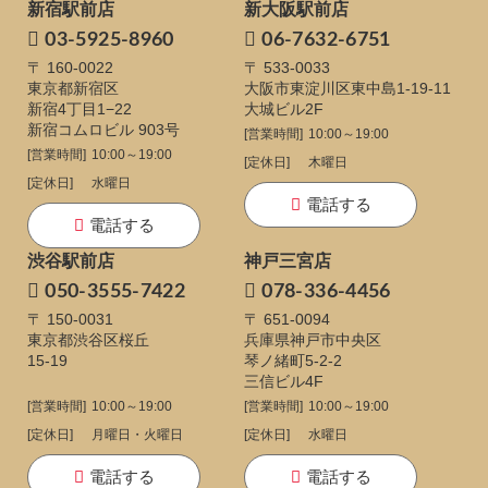
新宿駅前店
新大阪駅前店
03-5925-8960
06-7632-6751
〒 160-0022
〒 533-0033
東京都新宿区
大阪市東淀川区東中島1-19-11
新宿4丁目1−22
大城ビル2F
新宿コムロビル 903号
[営業時間]
10:00～19:00
[営業時間]
10:00～19:00
[定休日]
木曜日
[定休日]
水曜日
電話する
電話する
渋谷駅前店
神戸三宮店
050-3555-7422
078-336-4456
〒 150-0031
〒 651-0094
東京都渋谷区桜丘
兵庫県神戸市中央区
15-19
琴ノ緒町5-2-2
三信ビル4F
[営業時間]
10:00～19:00
[営業時間]
10:00～19:00
[定休日]
月曜日・火曜日
[定休日]
水曜日
電話する
電話する