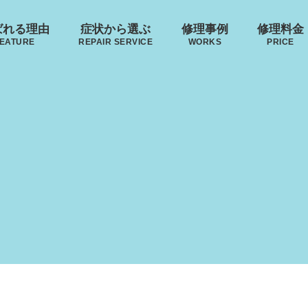
ばれる理由
症状から選ぶ
修理事例
修理料金
EATURE
REPAIR SERVICE
WORKS
PRICE
郵送修理の流れ
･ヴィトン
リモワ
トゥミ
ゼロハ
来店修理の流れ
ボディーの
ハンドルの
破損
S VUITTON
RIMOWA
TUMI
ZERO H
凹み･割れ等
故障
ローロー
無印良品
イノベーター
レジェ
【キャスター交換】タイ
AWROW
MUJI
INNOVATOR
LEAGE