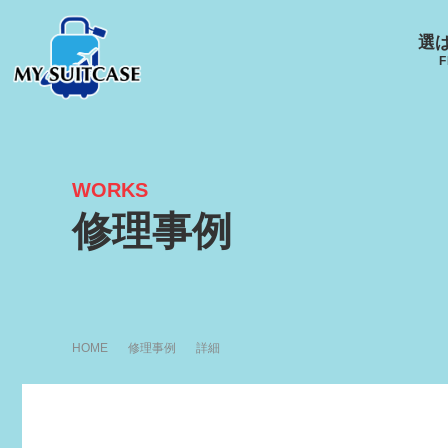
選
F
WORKS
サムソナイト
グローブ･トロッター
ルイ
修理事例
キャスター
Samsonite
GLOBE-TROTTER
LOUI
HOME
修理事例
詳細
アメリカンツーリスタ
エース
ー
ACE
R
AMERICANTOURISTER