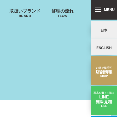
MENU
取扱いブランド
修理の流れ
BRAND
FLOW
日本
ENGLISH
リバートン
プロテカ
鍵･ファスナーの
キャスター・タ
ALLIBURTON
PROTECA
故障
イヤ
を交換したい
お店で修理可
店舗情報
SHOP
写真を撮って送る
LINE
簡単見積
ンドウォーカ
ノースフェイス
LINE
ヤのゴムが劣化で剥がれた二輪キャスター交換｜DELSEYスーツケース修理実績
ー
THE NORTH FACE
ND WALKER