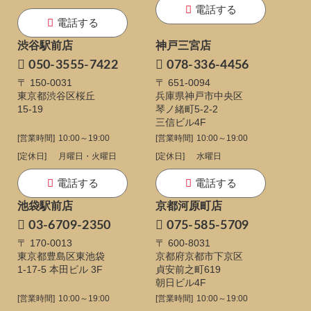
電話する
電話する
渋谷駅前店
神戸三宮店
050-3555-7422
078-336-4456
〒 150-0031
〒 651-0094
東京都渋谷区桜丘
兵庫県神戸市中央区
15-19
琴ノ緒町5-2-2
三信ビル4F
[営業時間]
10:00～19:00
[営業時間]
10:00～19:00
[定休日]
月曜日・火曜日
[定休日]
水曜日
電話する
電話する
池袋駅前店
京都河原町店
03-6709-2350
075-585-5709
〒 170-0013
〒 600-8031
東京都豊島区東池袋
京都府京都市下京区
1-17-5
本田ビル 3F
貞安前之町619
朝日ビル4F
[営業時間]
10:00～19:00
[営業時間]
10:00～19:00