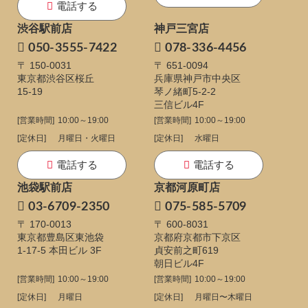
電話する
渋谷駅前店
神戸三宮店
050-3555-7422
078-336-4456
〒 150-0031
〒 651-0094
東京都渋谷区桜丘
兵庫県神戸市中央区
15-19
琴ノ緒町5-2-2
三信ビル4F
[営業時間]
10:00～19:00
[営業時間]
10:00～19:00
[定休日]
月曜日・火曜日
[定休日]
水曜日
電話する
電話する
池袋駅前店
京都河原町店
03-6709-2350
075-585-5709
〒 170-0013
〒 600-8031
東京都豊島区東池袋
京都府京都市下京区
1-17-5
本田ビル 3F
貞安前之町619
朝日ビル4F
[営業時間]
10:00～19:00
[営業時間]
10:00～19:00
[定休日]
月曜日
[定休日]
月曜日〜木曜日