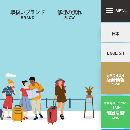
MENU
取扱いブランド
修理の流れ
BRAND
FLOW
日本
ENGLISH
リバートン
プロテカ
鍵･ファスナーの
キャスター・タ
ALLIBURTON
PROTECA
故障
イヤ
を交換したい
お店で修理可
店舗情報
SHOP
写真を撮って送る
LINE
簡単見積
ンドウォーカ
ノースフェイス
LINE
スター交換】タイヤが摩耗したキャスター交換｜プロテカスーツケース修理実績
ー
THE NORTH FACE
ND WALKER