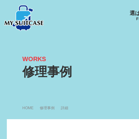
選
F
WORKS
サムソナイト
グローブ･トロッター
ルイ
修理事例
キャスター
Samsonite
GLOBE-TROTTER
LOUI
HOME
修理事例
詳細
アメリカンツーリスタ
エース
ー
ACE
R
AMERICANTOURISTER