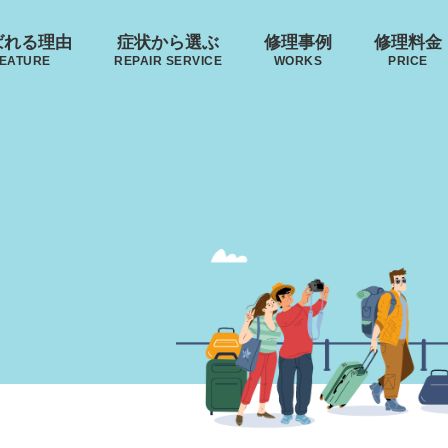
ばれる理由
症状から選ぶ
修理事例
修理料金
EATURE
REPAIR SERVICE
WORKS
PRICE
来店修理の流れ
郵送修理の流れ
･ヴィトン
リモワ
トゥミ
ゼロハ
ボディーの
ハンドルの
破損
S VUITTON
RIMOWA
TUMI
ZERO H
凹み･割れ等
故障
ローロー
無印良品
イノベーター
レジェ
【キャ
AWROW
MUJI
INNOVATOR
LEAGE