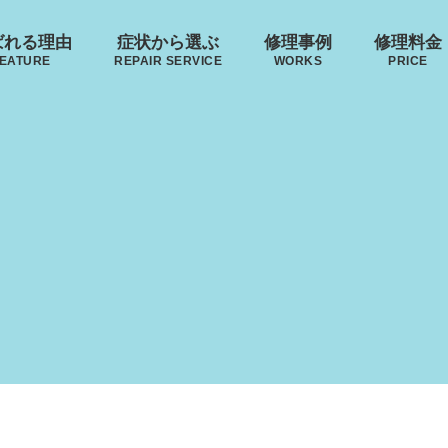
ばれる理由
症状から選ぶ
修理事例
修理料金
EATURE
REPAIR SERVICE
WORKS
PRICE
･ヴィトン
リモワ
トゥミ
ゼロハ
ボディーの
来店修理の流れ
ハンドルの
破損
S VUITTON
RIMOWA
TUMI
ZERO H
凹み･割れ等
故障
ローロー
無印良品
イノベーター
レジェ
AWROW
MUJI
INNOVATOR
LEAGE