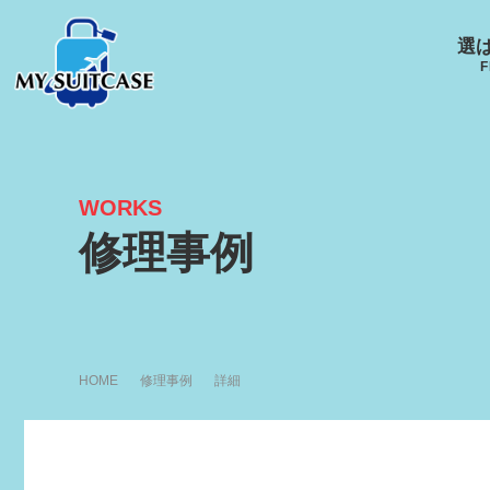
選
F
WORKS
サムソナイト
グローブ･トロッター
ルイ
修理事例
キャスター
Samsonite
GLOBE-TROTTER
LOUI
HOME
修理事例
詳細
アメリカンツーリスタ
エース
ー
ACE
R
AMERICANTOURISTER