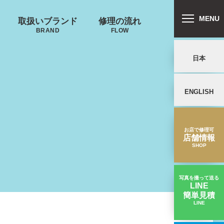
MENU
取扱いブランド
修理の流れ
BRAND
FLOW
日本
ENGLISH
リバートン
プロテカ
鍵･ファスナーの
郵送修理の流れ
キャスター・タ
ALLIBURTON
PROTECA
故障
イヤ
を交換したい
お店で修理可
店舗情報
SHOP
写真を撮って送る
LINE
簡単見積
ンドウォーカ
ノースフェイス
LINE
タイヤが劣化してきた｜スポルディングスーツケース修理実績
ー
THE NORTH FACE
ND WALKER