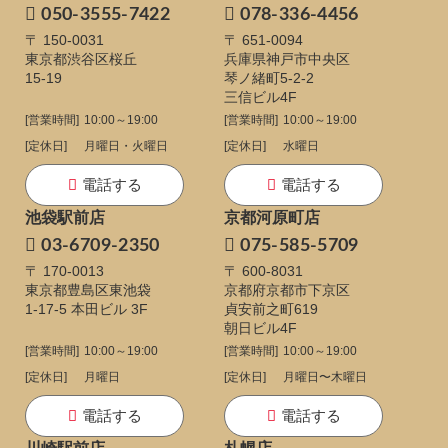
050-3555-7422
078-336-4456
〒 150-0031
〒 651-0094
東京都渋谷区桜丘
兵庫県神戸市中央区
15-19
琴ノ緒町5-2-2
三信ビル4F
[営業時間]
10:00～19:00
[営業時間]
10:00～19:00
[定休日]
月曜日・火曜日
[定休日]
水曜日
電話する
電話する
池袋駅前店
京都河原町店
03-6709-2350
075-585-5709
〒 170-0013
〒 600-8031
東京都豊島区東池袋
京都府京都市下京区
1-17-5
本田ビル 3F
貞安前之町619
朝日ビル4F
[営業時間]
10:00～19:00
[営業時間]
10:00～19:00
[定休日]
月曜日
[定休日]
月曜日〜木曜日
電話する
電話する