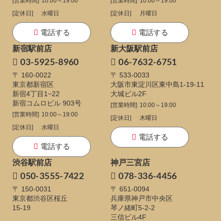
[営業時間]
10:00～19:00
[営業時間]
10:00～19:00
[定休日]
水曜日
[定休日]
月曜日
電話する
電話する
新宿駅前店
新大阪駅前店
03-5925-8960
06-7632-6751
〒 160-0022
〒 533-0033
東京都新宿区
大阪市東淀川区東中島1-19-11
新宿4丁目1−22
大城ビル2F
新宿コムロビル 903号
[営業時間]
10:00～19:00
[営業時間]
10:00～19:00
[定休日]
木曜日
[定休日]
水曜日
電話する
電話する
渋谷駅前店
神戸三宮店
050-3555-7422
078-336-4456
〒 150-0031
〒 651-0094
東京都渋谷区桜丘
兵庫県神戸市中央区
15-19
琴ノ緒町5-2-2
三信ビル4F