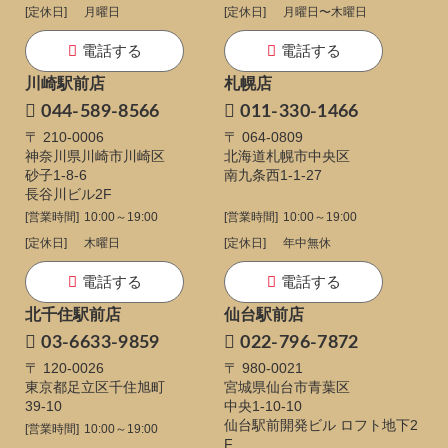
[定休日]
月曜日
[定休日]
月曜日〜木曜日
電話する
電話する
川崎駅前店
札幌店
044-589-8566
011-330-1466
〒 210-0006
〒 064-0809
神奈川県川崎市川崎区
北海道札幌市中央区
砂子1-8-6
南九条西1-1-27
長谷川ビル2F
[営業時間]
10:00～19:00
[営業時間]
10:00～19:00
[定休日]
木曜日
[定休日]
年中無休
電話する
電話する
北千住駅前店
仙台駅前店
03-6633-9859
022-796-7872
〒 120-0026
〒 980-0021
東京都足立区千住旭町
宮城県仙台市青葉区
39-10
中央1-10-10
仙台駅前開発ビル ロフト地下2
[営業時間]
10:00～19:00
F