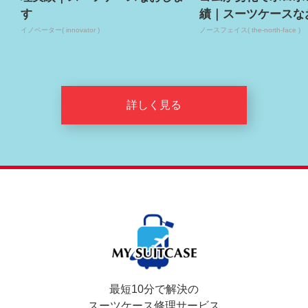
す
績｜スーツケースな
イノベーター( innovator )
ノースフェイス( the-north-face )
詳しく見る
最短10分で解決の
スーツケース修理サービス