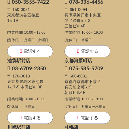
050-3555-7422
078-336-4456
〒 150-0031
〒 651-0094
東京都渋谷区桜丘
兵庫県神戸市中央区
15-19
琴ノ緒町5-2-2
三信ビル4F
[営業時間]
10:00～19:00
[営業時間]
10:00～19:00
[定休日]
月曜日・火曜日
[定休日]
水曜日
電話する
電話する
池袋駅前店
京都河原町店
03-6709-2350
075-585-5709
〒 170-0013
〒 600-8031
東京都豊島区東池袋
京都府京都市下京区
1-17-5
本田ビル 3F
貞安前之町619
朝日ビル4F
[営業時間]
10:00～19:00
[営業時間]
10:00～19:00
[定休日]
月曜日
[定休日]
月曜日〜木曜日
電話する
電話する
川崎駅前店
札幌店