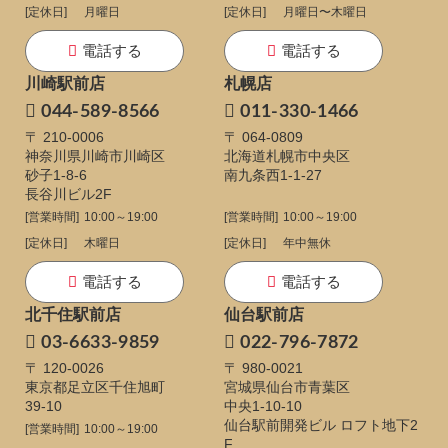
[定休日]
月曜日
[定休日]
月曜日〜木曜日
電話する
電話する
川崎駅前店
札幌店
044-589-8566
011-330-1466
〒 210-0006
〒 064-0809
神奈川県川崎市川崎区
北海道札幌市中央区
砂子1-8-6
南九条西1-1-27
長谷川ビル2F
[営業時間]
10:00～19:00
[営業時間]
10:00～19:00
[定休日]
木曜日
[定休日]
年中無休
電話する
電話する
北千住駅前店
仙台駅前店
03-6633-9859
022-796-7872
〒 120-0026
〒 980-0021
東京都足立区千住旭町
宮城県仙台市青葉区
39-10
中央1-10-10
仙台駅前開発ビル ロフト地下2
[営業時間]
10:00～19:00
F