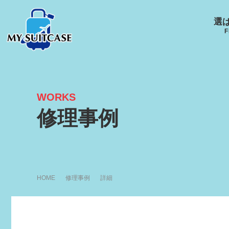
選
F
WORKS
サムソナイト
グローブ･トロッター
ルイ
修理事例
キャスター
Samsonite
GLOBE-TROTTER
LOUI
アメリカンツーリスタ
ー
HOME
修理事例
詳細
AMERICANTOURISTER
エース
ACE
R