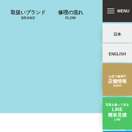
MENU
取扱いブランド
修理の流れ
BRAND
FLOW
日本
ENGLISH
リバートン
プロテカ
鍵･ファスナーの
郵送修理の流れ
キャスター・タ
ALLIBURTON
PROTECA
故障
イヤ
を交換したい
お店で修理可
店舗情報
SHOP
ンドウォーカ
ー
ND WALKER
写真を撮って送る
LINE
簡単見積
ノースフェイス
LINE
タイヤが劣化して周りのゴムが剝がれた｜ESCAPE'Sスーツケース修理実績
THE NORTH FACE