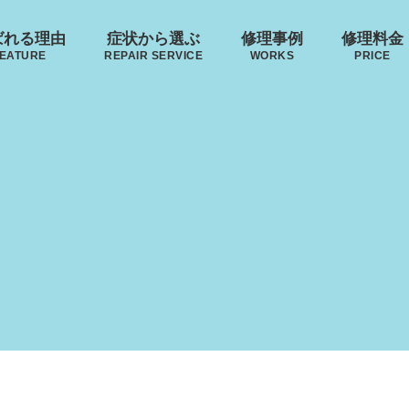
ばれる理由
症状から選ぶ
修理事例
修理料金
EATURE
REPAIR SERVICE
WORKS
PRICE
･ヴィトン
リモワ
トゥミ
ゼロハ
ボディーの
来店修理の流れ
ハンドルの
破損
S VUITTON
RIMOWA
TUMI
ZERO H
凹み･割れ等
故障
レジェ
LEAGE
ローロー
無印良品
イノベーター
AWROW
MUJI
INNOVATOR