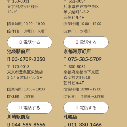
〒 150-0031
〒 651-0094
東京都渋谷区桜丘
兵庫県神戸市中央区
15-19
琴ノ緒町5-2-2
三信ビル4F
[営業時間]
10:00～19:00
[営業時間]
10:00～19:00
[定休日]
月曜日・火曜日
[定休日]
水曜日
電話する
電話する
池袋駅前店
京都河原町店
03-6709-2350
075-585-5709
〒 170-0013
〒 600-8031
東京都豊島区東池袋
京都府京都市下京区
1-17-5
本田ビル 3F
貞安前之町619
朝日ビル4F
[営業時間]
10:00～19:00
[営業時間]
10:00～19:00
[定休日]
月曜日
[定休日]
月曜日〜木曜日
電話する
電話する
川崎駅前店
札幌店
044-589-8566
011-330-1466