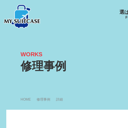
選
F
WORKS
サムソナイト
グローブ･トロッター
ルイ
修理事例
キャスター
Samsonite
GLOBE-TROTTER
LOUI
R
HOME
修理事例
詳細
アメリカンツーリスタ
エース
ー
ACE
AMERICANTOURISTER