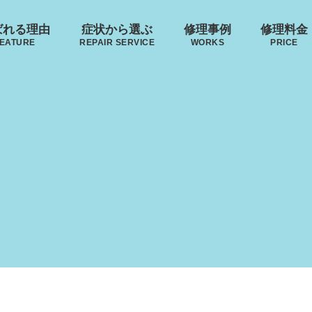
ばれる理由
症状から選ぶ
修理事例
修理料金
EATURE
REPAIR SERVICE
WORKS
PRICE
来店修理の流れ
･ヴィトン
リモワ
トゥミ
ゼロハ
ボディーの
ハンドルの
破損
S VUITTON
RIMOWA
TUMI
ZERO H
凹み･割れ等
故障
ローロー
無印良品
イノベーター
レジェ
AWROW
MUJI
INNOVATOR
LEAGE