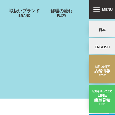
MENU
取扱いブランド
修理の流れ
BRAND
FLOW
日本
ENGLISH
リバートン
プロテカ
鍵･ファスナーの
郵送修理の流れ
キャスター・タ
ALLIBURTON
PROTECA
故障
イヤ
を交換したい
お店で修理可
店舗情報
SHOP
ンドウォーカ
ー
ND WALKER
写真を撮って送る
LINE
簡単見積
ノースフェイス
LINE
【キャスター交換】タイヤのゴムが割れた｜スーツケース修理実績
THE NORTH FACE