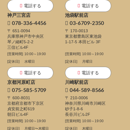
電話する
電話する
神戸三宮店
池袋駅前店
078-336-4456
03-6709-2350
〒 651-0094
〒 170-0013
兵庫県神戸市中央区
東京都豊島区東池袋
琴ノ緒町5-2-2
1-17-5
本田ビル 3F
三信ビル4F
[営業時間]
10:00～19:00
[営業時間]
10:00～19:00
[定休日]
水曜日
[定休日]
月曜日
電話する
電話する
京都河原町店
川崎駅前店
075-585-5709
044-589-8566
〒 600-8031
〒 210-0006
京都府京都市下京区
神奈川県川崎市川崎区
貞安前之町619
砂子1-8-6
朝日ビル4F
長谷川ビル2F
[営業時間]
10:00～19:00
[営業時間]
10:00～19:00
[定休日]
月曜日〜木曜日
[定休日]
木曜日