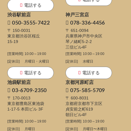
電話する
渋谷駅前店
神戸三宮店
050-3555-7422
078-336-4456
〒 150-0031
〒 651-0094
東京都渋谷区桜丘
兵庫県神戸市中央区
15-19
琴ノ緒町5-2-2
三信ビル4F
[営業時間]
10:00～19:00
[営業時間]
10:00～19:00
[定休日]
月曜日・火曜日
[定休日]
水曜日
電話する
電話する
池袋駅前店
京都河原町店
03-6709-2350
075-585-5709
〒 170-0013
〒 600-8031
東京都豊島区東池袋
京都府京都市下京区
1-17-5
本田ビル 3F
貞安前之町619
朝日ビル4F
[営業時間]
10:00～19:00
[営業時間]
10:00～19:00
[定休日]
月曜日
[定休日]
月曜日〜木曜日